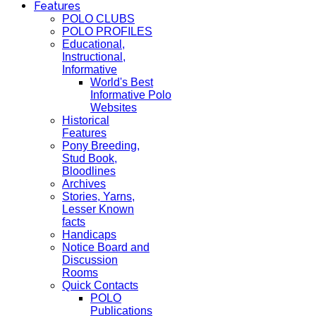
Features
POLO CLUBS
POLO PROFILES
Educational,
Instructional,
Informative
World's Best
Informative Polo
Websites
Historical
Features
Pony Breeding,
Stud Book,
Bloodlines
Archives
Stories, Yarns,
Lesser Known
facts
Handicaps
Notice Board and
Discussion
Rooms
Quick Contacts
POLO
Publications