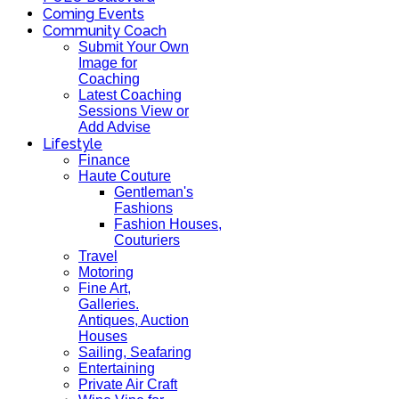
Coming Events
Community Coach
Submit Your Own
Image for
Coaching
Latest Coaching
Sessions View or
Add Advise
Lifestyle
Finance
Haute Couture
Gentleman's
Fashions
Fashion Houses,
Couturiers
Travel
Motoring
Fine Art,
Galleries.
Antiques, Auction
Houses
Sailing, Seafaring
Entertaining
Private Air Craft