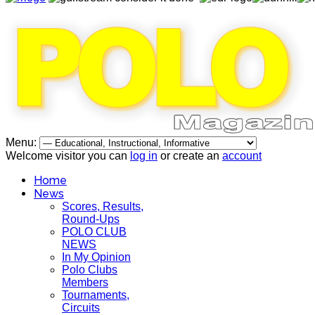
Menu:
Welcome visitor you can
log in
or create an
account
Home
News
Scores, Results,
Round-Ups
POLO CLUB
NEWS
In My Opinion
Polo Clubs
Members
Tournaments,
Circuits