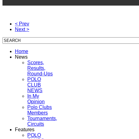
< Prev
Next >
Home
News
Scores,
Results,
Round-Ups
POLO
CLUB
NEWS
In My
Opinion
Polo Clubs
Members
Tournaments,
Circuits
Features
POLO