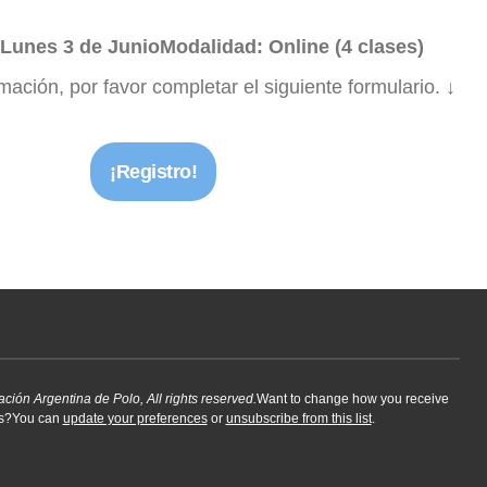
 Lunes 3 de JunioModalidad: Online (4 clases)
rmación, por favor completar el siguiente formulario. ↓
¡Registro!
ción Argentina de Polo, All rights reserved.
Want to change how you receive
ls?You can
update your preferences
or
unsubscribe from this list
.