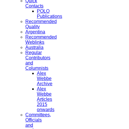
Quick
Contacts
POLO
Publications
Recommended
Quality
Argentina
Recommended
Weblinks
Australia
Regular
Contributors
and
Columnists
Alex
Webbe
Archive
Alex
Webbe
Articles
2015
onwards
Committees,
Officials
and