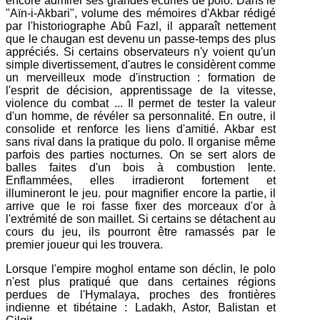
encore admirer ses grandes écuries de polo. Dans le
"Aïn-i-Akbari", volume des mémoires d'Akbar rédigé
par l'historiographe Abû Fazl, il apparaît nettement
que le chaugan est devenu un passe-temps des plus
appréciés. Si certains observateurs n'y voient qu'un
simple divertissement, d'autres le considèrent comme
un merveilleux mode d'instruction : formation de
l'esprit de décision, apprentissage de la vitesse,
violence du combat ... Il permet de tester la valeur
d'un homme, de révéler sa personnalité. En outre, il
consolide et renforce les liens d'amitié. Akbar est
sans rival dans la pratique du polo. Il organise même
parfois des parties nocturnes. On se sert alors de
balles faites d'un bois à combustion lente.
Enflammées, elles irradieront fortement et
illumineront le jeu. pour magnifier encore la partie, il
arrive que le roi fasse fixer des morceaux d'or à
l'extrémité de son maillet. Si certains se détachent au
cours du jeu, ils pourront être ramassés par le
premier joueur qui les trouvera.
Lorsque l'empire moghol entame son déclin, le polo
n'est plus pratiqué que dans certaines régions
perdues de l'Hymalaya, proches des frontières
indienne et tibétaine : Ladakh, Astor, Balistan et