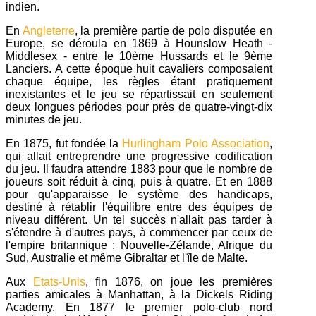
indien.
En
Angleterre
, la première partie de polo disputée en
Europe, se déroula en 1869 à Hounslow Heath -
Middlesex - entre le 10ème Hussards et le 9ème
Lanciers. A cette époque huit cavaliers composaient
chaque équipe, les règles étant pratiquement
inexistantes et le jeu se répartissait en seulement
deux longues périodes pour près de quatre-vingt-dix
minutes de jeu.
En 1875, fut fondée la
Hurlingham Polo Association
,
qui allait entreprendre une progressive codification
du jeu. Il faudra attendre 1883 pour que le nombre de
joueurs soit réduit à cinq, puis à quatre. Et en 1888
pour qu'apparaisse le système des handicaps,
destiné à rétablir l'équilibre entre des équipes de
niveau différent. Un tel succès n'allait pas tarder à
s'étendre à d'autres pays, à commencer par ceux de
l'empire britannique : Nouvelle-Zélande, Afrique du
Sud, Australie et même Gibraltar et l'île de Malte.
Aux
Etats-Unis
, fin 1876, on joue les premières
parties amicales à Manhattan, à la Dickels Riding
Academy. En 1877 le premier polo-club nord