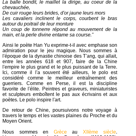
La balle bondit, le maillet la dirige, au coeur de la
chevauchée,
De cuir rouge leurs brides, d'or jaune leurs mors
Les cavaliers inclinent le corps, courbent le bras
autour du poitrail de leur monture
Un coup de tonnerre répond au mouvement de la
main, et la perle divine entame sa course."
Ainsi le poète Han Yu exprime-t-il avec emphase son
admiration pour le jeu magique. Nous sommes à
l'époque de la dynastie chinoise des T'ang, qui allait,
entre les années 618 et 907, faire de la Chine
l'empire le plus grand et le plus puissant de la Terre.
Ici, comme il l'a souvent été ailleurs, le polo est
considéré comme le meilleur entraînement des
guerriers. Comme en Perse, il est la discipline
favorite de l'élite. Peintres et graveurs, miniaturistes
et sculpteurs emboîtent le pas aux écrivains et aux
poètes. Le polo inspire l'art.
De retour de Chine, poursuivons notre voyage à
travers le temps et les vastes plaines du Proche et du
Moyen Orient.
Nous sommes en
Grèce
au
XIIème siècle
.