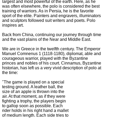
largest and most powerful of the earth.
Here, as he
was often elsewhere, the polo is considered the best
training of warriors.
As in Persia, he is the favorite
sport of the elite.
Painters and engravers, illuminators
and sculptors followed suit writers and poets.
Polo
inspires art.
Back from China, continuing our journey through time
and the vast plains of the Near and Middle East.
We are in Greece in the twelfth century.
The Emperor
Manuel Comnenus 1 (1118-1180), diplomat, able and
courageous warrior, played with the Byzantine
princes and nobles of his court.
Cinnamus, Byzantine
historian, has left us a very vivid description of polo at
the time:
"The game is played on a special
testing ground. A leather ball, the
size of an apple is thrown into the
air. At that moment, as if
they were
fighting a trophy, the players begin
to gallop
soon as possible. Each
rider holds in his right hand a mallet
of medium length. Each side tries to