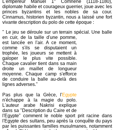
L'empereur Manuel 1° Comnène (1118-1180),
diplomate habile et courageux guerrier, joue avec les
princes byzantins et les nobles de sa cour.
Cinnamus, historien byzantin, nous a laissé une fort
vivante description du polo de cette époque :
" Le jeu se déroule sur un terrain spécial.
Une balle
en cuir, de la taille d'une pomme,
est lancée en l'air. A ce moment,
comme s'ils se disputaient un
trophée, les joueurs se mettent à
galoper le plus vite possible.
Chaque cavalier tient dans sa main
droite un maillet de longueur
moyenne. Chaque camp s'efforce
de conduire la balle au-delà des
lignes adverses."
Pas plus que la Grèce,
l'
Egypte
n'échappe à la magie du polo.
L'auteur arabe Nakrisi explique
dans sa "Description du Caire et de
l'Egypte" comment le noble sport prit racine dans
l'Egypte des sultans, peu après la conquête du pays
par les puissantes familles musulmanes, notamment