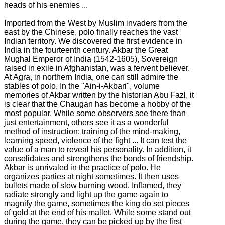
heads of his enemies ...
Imported from the West by Muslim invaders from the
east by the Chinese, polo finally reaches the vast
Indian territory.
We discovered the first evidence in
India in the fourteenth century.
Akbar the Great
Mughal Emperor of India (1542-1605), Sovereign
raised in exile in Afghanistan, was a fervent believer.
At Agra, in northern India, one can still admire the
stables of polo.
In the "Ain-i-Akbari", volume
memories of Akbar written by the historian Abu Fazl, it
is clear that the Chaugan has become a hobby of the
most popular.
While some observers see there than
just entertainment, others see it as a wonderful
method of instruction: training of the mind-making,
learning speed, violence of the fight ...
It can test the
value of a man to reveal his personality.
In addition, it
consolidates and strengthens the bonds of friendship.
Akbar is unrivaled in the practice of polo.
He
organizes parties at night sometimes.
It then uses
bullets made of slow burning wood.
Inflamed, they
radiate strongly and light up the game again to
magnify the game, sometimes the king do set pieces
of gold at the end of his mallet.
While some stand out
during the game, they can be picked up by the first