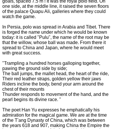
goals, spaced 7.5 m
!
It was the royal polo field.
On
one side, at the middle line, it raised the seven floors
of the palace Quapu Ali, galleries where they could
watch the game.
In Persia, polo was spread in Arabia and Tibet.
There
is forged the name under which he would be known
today: it is called "Pulu", the name of the root may be
that the willow, whose ball was made.
From there it
spread to China and Japan, where he would meet
with great success.
"Trampling a hundred horses galloping together,
pawing the ground side by side;
The ball jumps, the mallet head, the heart of the ride,
Their red leather straps, golden yellow their jaws
Riders incline the body, bend your arm around the
chest of their mounts
Thunder responds to movement of the hand, and the
pearl begins its divine race. "
The poet Han Yu expresses he emphatically his
admiration for the magical game.
We are at the time
of the T'ang Dynasty of China, which was between
the years 618 and 907, making China the Empire the