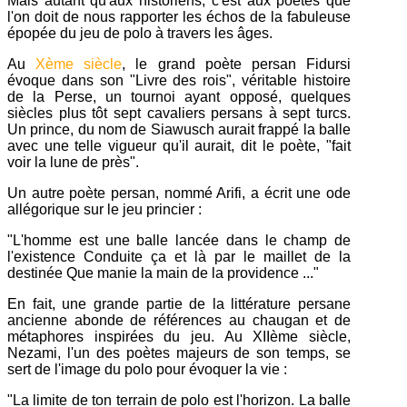
Mais autant qu'aux historiens, c'est aux poètes que
l'on doit de nous rapporter les échos de la fabuleuse
épopée du jeu de polo à travers les âges.
Au
Xème siècle
, le grand poète persan Fidursi
évoque dans son "Livre des rois", véritable histoire
de la Perse, un tournoi ayant opposé, quelques
siècles plus tôt sept cavaliers persans à sept turcs.
Un prince, du nom de Siawusch aurait frappé la balle
avec une telle vigueur qu'il aurait, dit le poète, "fait
voir la lune de près".
Un autre poète persan, nommé Arifi, a écrit une ode
allégorique sur le jeu princier :
"L'homme est une balle lancée dans le champ de
l'existence Conduite ça et là par le maillet de la
destinée Que manie la main de la providence ..."
En fait, une grande partie de la littérature persane
ancienne abonde de références au chaugan et de
métaphores inspirées du jeu. Au XIIème siècle,
Nezami, l'un des poètes majeurs de son temps, se
sert de l'image du polo pour évoquer la vie :
"La limite de ton terrain de polo est l'horizon. La balle