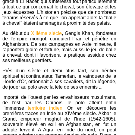
grâce à El Nacer, qui s'intéressa tout particulièrement
à tout ce qui concernait le cheval, son élevage et les
jeux équestres. L'historien précise que de nombreux
terrains réservés à ce que l'on appelait alors la "balle
à cheval" étaient aménagés à proximité des palais.
Au début du
XIIIème siècle
, Gengis Khan, fondateur
de l'empire mongol, conquiert l'Iran et pénètre en
Afghanistan. De ses campagnes en Asie mineure, il
rapportera gloire et fortune, mais aussi le jeu de balle
à cheval, dont il favorisera la pratique assidue chez
ses meilleurs guerriers.
Près d'un siècle et demi plus tard, son héritier
spirituel et continuateur, Tamerlan, le vainqueur de la
Horde d'Or, ordonnait à ses cavaliers, dit la légende,
de jouer au polo avec la tête de ses ennemis ...
Importé, de l'ouest par les envahisseurs musulmans,
de l'est par les Chinois, le polo atteint enfin
l'immense
territoire indien
. On en découvre les
premières traces en Inde au XIVème siècle. Akbar le
Grand, empereur moghol de l'Inde (1542-1605),
souverain élevé en exil en Afghanistan, en fut un
adepte fervent. A Agra, en Inde du nord, on peut