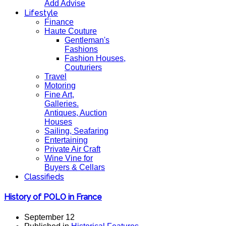
Add Advise
Lifestyle
Finance
Haute Couture
Gentleman's
Fashions
Fashion Houses,
Couturiers
Travel
Motoring
Fine Art,
Galleries.
Antiques, Auction
Houses
Sailing, Seafaring
Entertaining
Private Air Craft
Wine Vine for
Buyers & Cellars
Classifieds
History of POLO in France
September 12