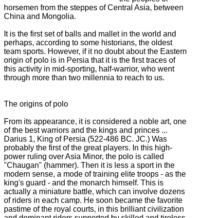
horsemen from the steppes of Central Asia, between
China and
Mongolia.
It is the first set of balls and mallet in the world and
perhaps, according to some historians, the oldest
team sports.
However, if it no doubt about the Eastern
origin of polo is in Persia that it is the first traces of
this activity in mid-sporting, half-warrior, who went
through more than two millennia to reach
to us.
The origins of polo
From its appearance, it is considered a noble art, one
of the best warriors and the kings and princes ...
Darius 1, King of Persia (522-486 BC. JC.) Was
probably the first of the great players.
In this high-
power ruling over Asia Minor, the polo is called
"Chaugan" (hammer).
Then it is less a sport in the
modern sense, a mode of training elite troops - as the
king's guard - and the monarch himself.
This is
actually a miniature battle, which can involve dozens
of riders in each camp.
He soon became the favorite
pastime of the royal courts, in this brilliant civilization
and dominant riders supported by skilled and tireless.