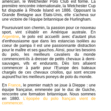
américain, le Wetchester Polo Club est formé. La
première rencontre internationale, la Wetchester Cup
fut disputée à Rhode Island en 1886. Opposant la
Grande Bretagne aux Etats-Unis, elle s'acheva sur
une victoire de l'équipe britannique de Hurlingham.
Poursuivant son chemin, la passion pour ce nouveau
sport, vint s'établir en Amérique australe. En
Argentine
, le polo est accueilli avec d'autant plus
d'enthousiasme que dans les estancias isolées au
coeur de pampa il est une passionnante distraction
pour le maître et ses gauchos. Ainsi, pour les besoins
du polo, les meilleurs cavaliers du monde
commencent-ils à dresser de petits chevaux à demi-
sauvages, vifs et endurants. Dès lors allaient
commencer à partir pour l'Europe des bateaux
chargés de ces chevaux criollos, qui sont encore
aujourd'hui les meilleurs poneys de polo du monde.
En
France
, le premier match se joue à Dieppe : une
équipe française, emmenée par le duc de Guiche,
rencontre une formation britannique. Nous sommes
en 1880.
L'épopée du polo français vient de
commencer.