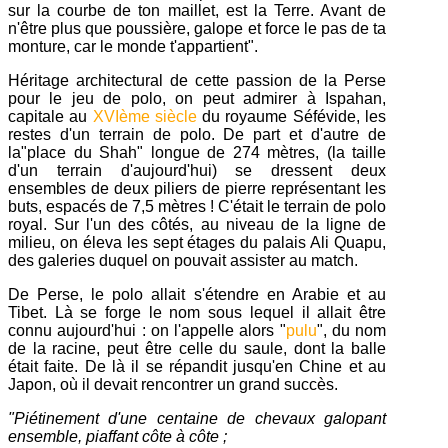
sur la courbe de ton maillet, est la Terre. Avant de
n'être plus que poussière, galope et force le pas de ta
monture, car le monde t'appartient".
Héritage architectural de cette passion de la Perse
pour le jeu de polo, on peut admirer à Ispahan,
capitale au
XVIème siècle
du royaume Séfévide, les
restes d'un terrain de polo. De part et d'autre de
la"place du Shah" longue de 274 mètres, (la taille
d'un terrain d'aujourd'hui) se dressent deux
ensembles de deux piliers de pierre représentant les
buts, espacés de 7,5 mètres ! C'était le terrain de polo
royal. Sur l'un des côtés, au niveau de la ligne de
milieu, on éleva les sept étages du palais Ali Quapu,
des galeries duquel on pouvait assister au match.
De Perse, le polo allait s'étendre en Arabie et au
Tibet. Là se forge le nom sous lequel il allait être
connu aujourd'hui : on l'appelle alors "
pulu
", du nom
de la racine, peut être celle du saule, dont la balle
était faite. De là il se répandit jusqu'en Chine et au
Japon, où il devait rencontrer un grand succès.
"Piétinement d'une centaine de chevaux galopant
ensemble, piaffant côte à côte ;