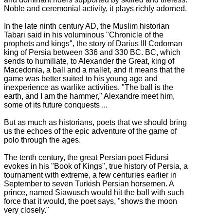
Noble and ceremonial activity, it plays richly adorned.
In the late ninth century AD, the Muslim historian
Tabari said in his voluminous "Chronicle of the
prophets and kings", the story of Darius III Codoman
king of Persia between 336 and 330 BC.
BC, which
sends to humiliate, to Alexander the Great, king of
Macedonia, a ball and a mallet, and it means that the
game was better suited to his young age and
inexperience as warlike activities.
"The ball is the
earth, and I am the hammer," Alexandre meet him,
some of its future conquests ...
But as much as historians, poets that we should bring
us the echoes of the epic adventure of the game of
polo through the ages.
The tenth century, the great Persian poet Fidursi
evokes in his "Book of Kings", true history of Persia, a
tournament with extreme, a few centuries earlier in
September to seven Turkish Persian horsemen.
A
prince, named Siawusch would hit the ball with such
force that it would, the poet says, "shows the moon
very closely."