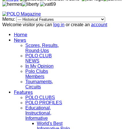
Menu:
Welcome visitor you can
log in
or create an
account
Home
News
Scores, Results,
Round-Ups
POLO CLUB
NEWS
In My Opinion
Polo Clubs
Members
Tournaments,
Circuits
Features
POLO CLUBS
POLO PROFILES
Educational,
Instructional,
Informative
World's Best
Informative Polo