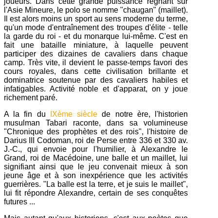
joueurs. Dans cette grande puissance régnant sur
l'Asie Mineure, le polo se nomme "chaugan" (maillet).
Il est alors moins un sport au sens moderne du terme,
qu'un mode d'entraînement des troupes d'élite - telle
la garde du roi - et du monarque lui-même. C'est en
fait une bataille miniature, à laquelle peuvent
participer des dizaines de cavaliers dans chaque
camp. Très vite, il devient le passe-temps favori des
cours royales, dans cette civilisation brillante et
dominatrice soutenue par des cavaliers habiles et
infatigables. Activité noble et d'apparat, on y joue
richement paré.
A la fin du
IXème siècle
de notre ère, l'historien
musulman Tabari raconte, dans sa volumineuse
"Chronique des prophètes et des rois", l'histoire de
Darius III Codoman, roi de Perse entre 336 et 330 av.
J.-C., qui envoie pour l'humilier, à Alexandre le
Grand, roi de Macédoine, une balle et un maillet, lui
signifiant ainsi que le jeu convenait mieux à son
jeune âge et à son inexpérience que les activités
guerrières. "La balle est la terre, et je suis le maillet",
lui fit répondre Alexandre, certain de ses conquêtes
futures ...