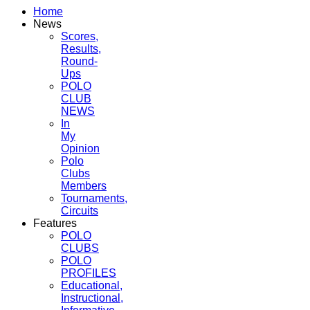
Home
News
Scores,
Results,
Round-
Ups
POLO
CLUB
NEWS
In
My
Opinion
Polo
Clubs
Members
Tournaments,
Circuits
Features
POLO
CLUBS
POLO
PROFILES
Educational,
Instructional,