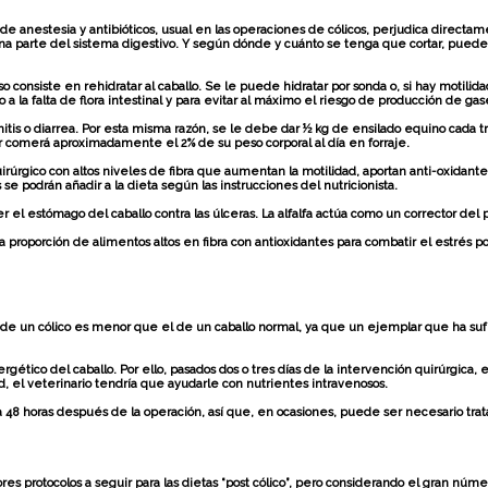
de anestesia y antibióticos, usual en las operaciones de cólicos, perjudica directa
r una parte del sistema digestivo. Y según dónde y cuánto se tenga que cortar, pue
consiste en rehidratar al caballo. Se le puede hidratar por sonda o, si hay motilida
 a la falta de flora intestinal y para evitar al máximo el riesgo de producción de gas
nitis o diarrea. Por esta misma razón, se le debe dar ½ kg de ensilado equino cada 
r comerá aproximadamente el 2% de su peso corporal al día en forraje.
irúrgico con altos niveles de fibra que aumentan la motilidad, aportan anti-oxidante
s se podrán añadir a la dieta según las instrucciones del nutricionista.
el estómago del caballo contra las úlceras. La alfalfa actúa como un corrector del
roporción de alimentos altos en fibra con antioxidantes para combatir el estrés po
de un cólico es menor que el de un caballo normal, ya que un ejemplar que ha sufrid
ético del caballo. Por ello, pasados dos o tres días de la intervención quirúrgica,
ad, el veterinario tendría que ayudarle con nutrientes intravenosos.
a 48 horas después de la operación, así que, en ocasiones, puede ser necesario trata
protocolos a seguir para las dietas “post cólico”, pero considerando el gran número