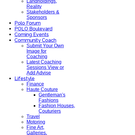
Landholdings,
Reality
Stakeholders &
Sponsors
Polo Forum
POLO Boulevard
Coming Events
Community Coach
Submit Your Own
Image for
Coaching
Latest Coaching
Sessions View or
Add Advise
Lifestyle
Finance
Haute Couture
Gentleman's
Fashions
Fashion Houses,
Couturiers
Travel
Motoring
Fine Art,
Galleries.