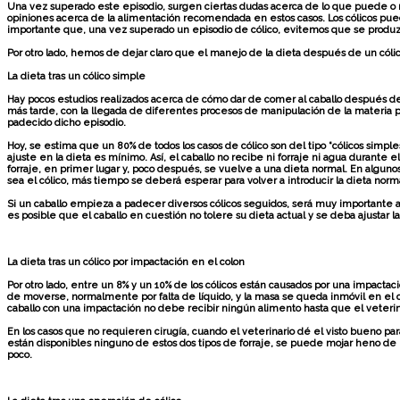
Una vez superado este episodio, surgen ciertas dudas acerca de lo que puede o no 
opiniones acerca de la alimentación recomendada en estos casos. Los cólicos pued
importante que, una vez superado un episodio de cólico, evitemos que se produz
Por otro lado, hemos de dejar claro que el manejo de la dieta después de un cóli
La dieta tras un cólico simple
Hay pocos estudios realizados acerca de cómo dar de comer al caballo después de un
más tarde, con la llegada de diferentes procesos de manipulación de la materia pr
padecido dicho episodio.
Hoy, se estima que un 80% de todos los casos de cólico son del tipo “cólicos simples
ajuste en la dieta es mínimo. Así, el caballo no recibe ni forraje ni agua durante 
forraje, en primer lugar y, poco después, se vuelve a una dieta normal. En algun
sea el cólico, más tiempo se deberá esperar para volver a introducir la dieta norm
Si un caballo empieza a padecer diversos cólicos seguidos, será muy importante a
es posible que el caballo en cuestión no tolere su dieta actual y se deba ajustar l
La dieta tras un cólico por impactación en el colon
Por otro lado, entre un 8% y un 10% de los cólicos están causados por una impacta
de moverse, normalmente por falta de líquido, y la masa se queda inmóvil en el 
caballo con una impactación no debe recibir ningún alimento hasta que el veterina
En los casos que no requieren cirugía, cuando el veterinario dé el visto bueno pa
están disponibles ninguno de estos dos tipos de forraje, se puede mojar heno de 
poco.