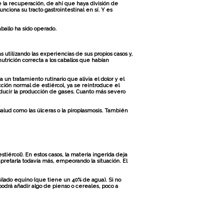
e la recuperación, de ahí que haya división de
iona su tracto gastrointestinal en sí. Y es
ballo ha sido operado.
 utilizando las experiencias de sus propios casos y,
trición correcta a los caballos que habían
 un tratamiento rutinario que alivia el dolor y el
cción normal de estiércol, ya se reintroduce el
educir la producción de gases. Cuanto más severo
alud como las úlceras o la piroplasmosis. También
iércol). En estos casos, la materia ingerida deja
retarla todavía más, empeorando la situación. El
silado equino (que tiene un 40% de agua). Si no
odrá añadir algo de pienso o cereales, poco a