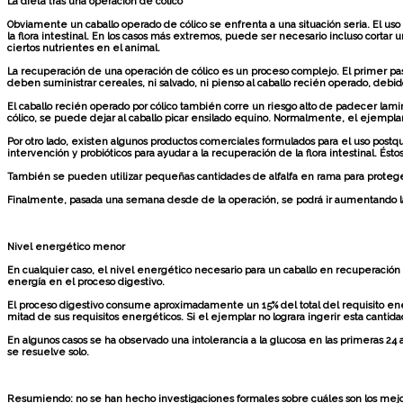
La dieta tras una operación de cólico
Obviamente un caballo operado de cólico se enfrenta a una situación seria. El uso 
la flora intestinal. En los casos más extremos, puede ser necesario incluso corta
ciertos nutrientes en el animal.
La recuperación de una operación de cólico es un proceso complejo. El primer paso 
deben suministrar cereales, ni salvado, ni pienso al caballo recién operado, debido
El caballo recién operado por cólico también corre un riesgo alto de padecer lami
cólico, se puede dejar al caballo picar ensilado equino. Normalmente, el ejempla
Por otro lado, existen algunos productos comerciales formulados para el uso postqu
intervención y probióticos para ayudar a la recuperación de la flora intestinal. Ésto
También se pueden utilizar pequeñas cantidades de alfalfa en rama para proteger 
Finalmente, pasada una semana desde de la operación, se podrá ir aumentando la p
Nivel energético menor
En cualquier caso, el nivel energético necesario para un caballo en recuperación 
energía en el proceso digestivo.
El proceso digestivo consume aproximadamente un 15% del total del requisito energ
mitad de sus requisitos energéticos. Si el ejemplar no lograra ingerir esta cantid
En algunos casos se ha observado una intolerancia a la glucosa en las primeras 24 
se resuelve solo.
Resumiendo: no se han hecho investigaciones formales sobre cuáles son los mejores 