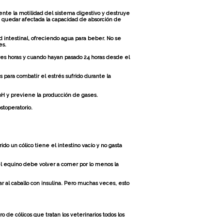
mente la motilidad del sistema digestivo y destruye
de quedar afectada la capacidad de absorción de
d intestinal, ofreciendo agua para beber. No se
es.
tres horas y cuando hayan pasado 24 horas desde el
s para combatir el estrés sufrido durante la
 pH y previene la producción de gases.
stoperatorio.
o un cólico tiene el intestino vacío y no gasta
 el equino debe volver a comer por lo menos la
r al caballo con insulina. Pero muchas veces, esto
 de cólicos que tratan los veterinarios todos los