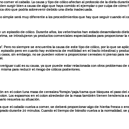
comer el caballo. La causa y tipo de cólico afectan al protocolo de la dieta durant
en surgir bien a causa de algo que haya comido el ejemplar o por culpa de cómo func
ca otro que podría sobrevenir debido una dieta inadecuada.
co simple será muy diferente a los procedimientos que hay que seguir cuando el ca
 episodio de cólico. Durante años, los veterinarios han estado desarrollando dietas
ima, se introdujeron ya productos comerciales especializados para proporcionar la nu
”. Pero no siempre se encuentra la causa de este tipo de cólico, por lo que se aplica
el episodio pero en cuanto hay evidencia de motilidad en el tracto intestinal y produ
os casos, sin embargo, no se pueden volver a proporcionar cereales ni pienso para r
al.
veriguar cuál es su causa, ya que puede estar relacionada con otros problemas de s
a misma para reducir el riesgo de cólicos posteriores.
ción en el colon (una masa de cereales/forraje/paja/cama que bloquea el paso del est
colon. Los espasmos en el colon alrededor de la masa también tienen tendencia a ap
rio resuelva su situación.
ra que el caballo vuelva a comer, se deberá proporcionar algo de hierba fresca o en
prado durante 20 minutos. Cuando el tiempo de tránsito vuelva a la normalidad, se p